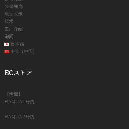
公司理念
隐私政策
技术
工厂介绍
询问
日本語
中文 (中国)
ECストア
【淘宝】
HAQUA1号店
HAQUA2号店