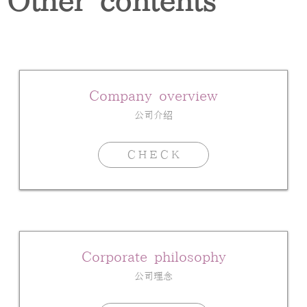
Other contents
Company overview
公司介绍
ＣＨＥＣＫ
Corporate philosophy
公司理念