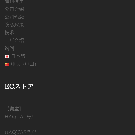
如何使用
公司介绍
公司理念
隐私政策
技术
工厂介绍
询问
日本語
中文 (中国)
ECストア
【淘宝】
HAQUA1号店
HAQUA2号店