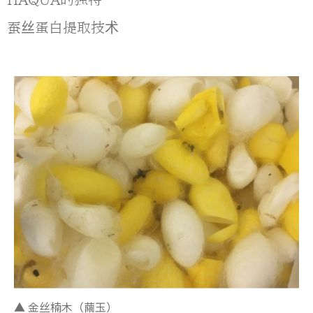
蚕丝蛋白提取技术
▲ 金丝楠木（繭玉）