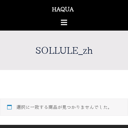
コ
HAQUA®
ン
テ
ト
ン
グ
ツ
ル
へ
メ
ス
SOLLULE_zh
ニ
キ
ュ
ッ
ー
プ
選択に一致する商品が見つかりませんでした。