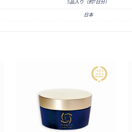
5品入り（約7日分）
日本