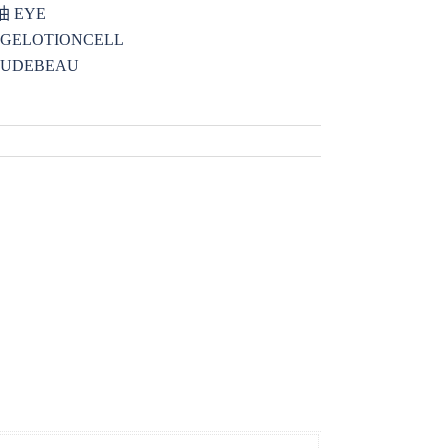
油 EYE
RGELOTIONCELL
AUDEBEAU