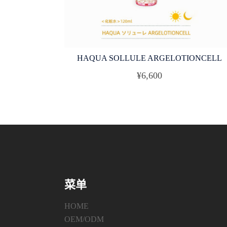
HAQUA SOLLULE ARGELOTIONCELL
¥
6,600
菜单
HOME
OEM/ODM