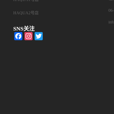
06
HAQUA2号店
inf
SNS关注
Facebook
Instagram
Twitter