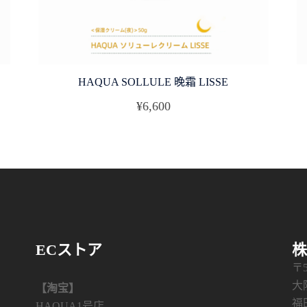
HAQUA SOLLULE 晚霜 LISSE
¥
6,600
ECストア
株
〒5
大
【淘宝】
福
HAQUA1号店