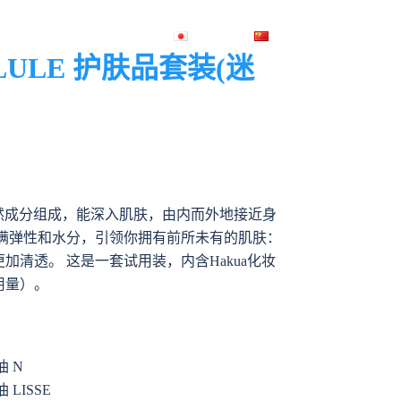
A产品
公司介绍
询问
日本語
中文 (中国)
LLULE 护肤品套装(迷
由天然成分组成，能深入肌肤，由内而外地接近身
充满弹性和水分，引领你拥有前所未有的肌肤：
加清透。 这是一套试用装，内含Hakua化妆
用量）。
油 N
 LISSE